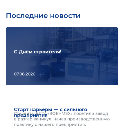
Последние новости
Подр
С Днём строителя!
07.08.2026
Подр
Старт карьеры — с сильного
Студенты БГТУ «ВОЕНМЕХ» посетили завод
предприятия
в разгар каникул, начав производственную
практику с нашего предприятия.