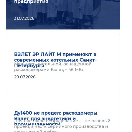
предприятия
31.07.2026
Подр
ВЗЛЕТ ЭР ЛАЙТ М применяют в
современных котельных Санкт-
Мощность котельной, оснащённой
Петербурга
расходомерами Взлет, – 46 МВт.
29.07.2026
Подр
Ду1400 не предел: расходомеры
Взлет для энергетики и
Для нас такое оборудование — не разовый
промышленности
проект, а часть серийного производства и
ежедневной работы.