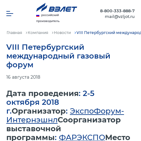
8-800-333-888-7
российский
mail@vzljot.ru
производитель
Главная
Компания
Новости
VIII Петербургский междунаро
VIII Петербургский
международный газовый
форум
16 августа 2018
Дата проведения
: 2-5
октября 2018
г.
Организатор
:
ЭкспоФорум-
Интернэшнл
Соорганизатор
выставочной
программы
:
ФАРЭКСПО
Место