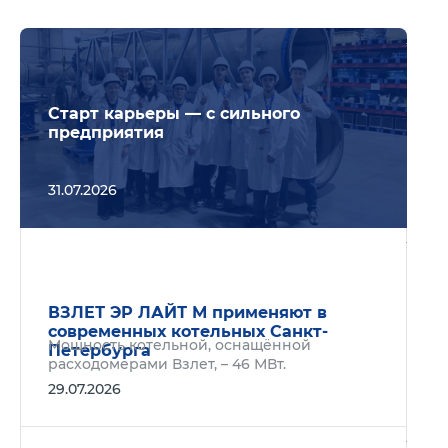
Подр
Старт карьеры — с сильного
предприятия
31.07.2026
Подр
ВЗЛЕТ ЭР ЛАЙТ М применяют в
современных котельных Санкт-
Мощность котельной, оснащённой
Петербурга
расходомерами Взлет, – 46 МВт.
29.07.2026
Подр