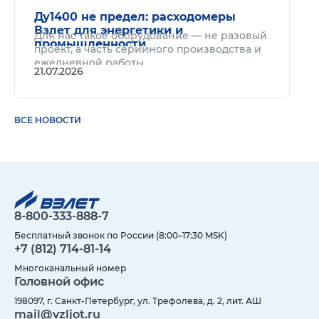
Ду1400 не предел: расходомеры
Взлет для энергетики и
Для нас такое оборудование — не разовый
промышленности
проект, а часть серийного производства и
ежедневной работы.
21.07.2026
ВСЕ НОВОСТИ
8-800-333-888-7
Бесплатный звонок по России (8:00–17:30 MSK)
+7 (812) 714-81-14
Многоканальный номер
Головной офис
198097, г. Санкт-Петербург, ул. Трефолева, д. 2, лит. АШ
mail@vzljot.ru