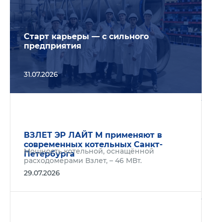
Старт карьеры — с сильного
предприятия
31.07.2026
Подр
ВЗЛЕТ ЭР ЛАЙТ М применяют в
современных котельных Санкт-
Мощность котельной, оснащённой
Петербурга
расходомерами Взлет, – 46 МВт.
29.07.2026
Подр