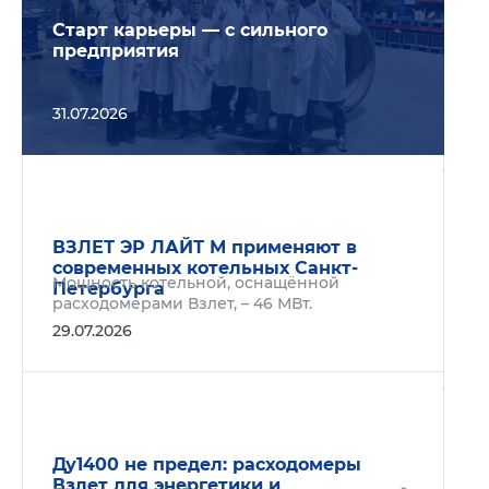
Старт карьеры — с сильного
предприятия
31.07.2026
Подр
ВЗЛЕТ ЭР ЛАЙТ М применяют в
современных котельных Санкт-
Мощность котельной, оснащённой
Петербурга
расходомерами Взлет, – 46 МВт.
29.07.2026
Подр
Ду1400 не предел: расходомеры
Взлет для энергетики и