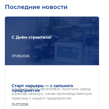
Последние новости
Подр
С Днём строителя!
07.08.2026
Подр
Старт карьеры — с сильного
Студенты БГТУ «ВОЕНМЕХ» посетили завод
предприятия
в разгар каникул, начав производственную
практику с нашего предприятия.
31.07.2026