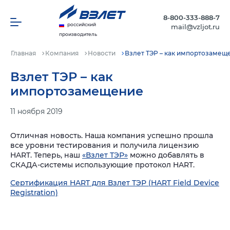
8-800-333-888-7
российский
mail@vzljot.ru
производитель
Главная
Компания
Новости
Взлет ТЭР – как импортозамещ
Взлет ТЭР – как
импортозамещение
11 ноября 2019
Отличная новость. Наша компания успешно прошла
все уровни тестирования и получила лицензию
HART. Теперь, наш
«Взлет ТЭР»
можно добавлять в
СКАДА-системы использующие протокол HART.
Сертификация HART для Взлет ТЭР (HART Field Device
Registration)