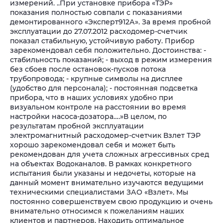
измерений. ..При установке прибора «ТЭР»
показания полностью совпали с показаниями
демонтированного «Эксперт912А». За время пробной
эксплуатации до 27.07.2012 расходомер-счетчик
показал стабильную, устойчивую работу. Прибор
зарекомендовал себя положительно. Достоинства:
-
стабильность показаний;
- выход в режим измерения
без сбоев после остановок-пусков потока
трубопровода;
- крупные символы на дисплее
(удобство для персонала);
- постоянная подсветка
прибора, что в наших условиях удобно при
визуальном контроле на расстоянии во время
настройки насоса-дозатора….»
В целом, по
результатам пробной эксплуатации
электромагнитный расходомер-счетчик Взлет ТЭР
хорошо зарекомендовал себя и может быть
рекомендован для учета сложных агрессивных сред
на объектах Водоканалов.
В рамках конкретного
испытания были указаны и недочеты, которые на
данный момент внимательно изучаются ведущими
техническими специалистами ЗАО «Взлет». Мы
постоянно совершенствуем свою продукцию и очень
внимательно относимся к пожеланиям наших
клиентов и партнеров. Находить оптимальное