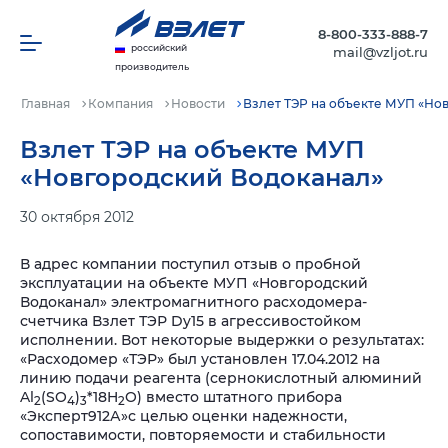
8-800-333-888-7
российский
mail@vzljot.ru
производитель
Главная
Компания
Новости
Взлет ТЭР на объекте МУП «Но
Взлет ТЭР на объекте МУП
«Новгородский Водоканал»
30 октября 2012
В адрес компании поступил отзыв о пробной
эксплуатации на объекте МУП «Новгородский
Водоканал» электромагнитного расходомера-
счетчика Взлет ТЭР
Dy
15 в агрессивостойком
исполнении. Вот некоторые выдержки о результатах:
«Расходомер «ТЭР» был установлен 17.04.2012 на
линию подачи реагента (сернокислотный алюминий
Al
(
SO
)
*18
H
O
) вместо штатного прибора
2
4
3
2
«Эксперт912А»с целью оценки надежности,
сопоставимости, повторяемости и стабильности