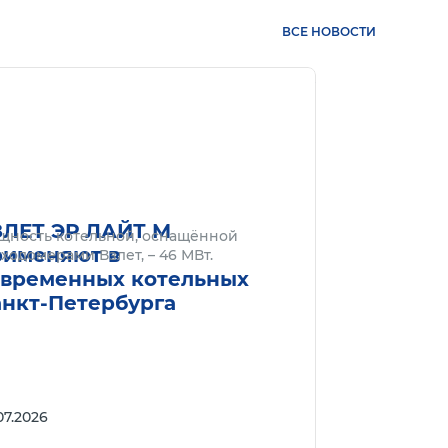
ВСЕ НОВОСТИ
нее
Подробнее
ЗЛЕТ ЭР ЛАЙТ М
щность котельной, оснащённой
рименяют в
ходомерами Взлет, – 46 МВт.
овременных котельных
анкт-Петербурга
07.2026