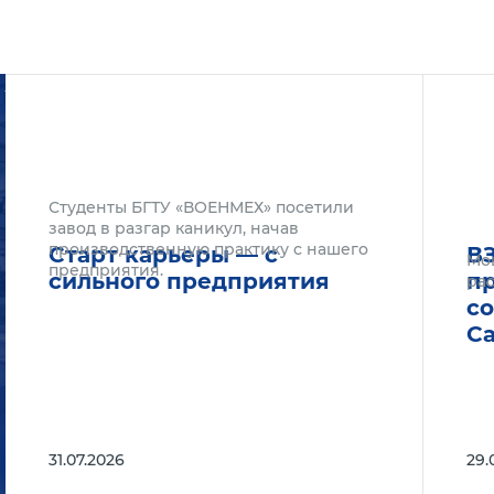
Подробнее
Подроб
Студенты БГТУ «ВОЕНМЕХ» посетили
завод в разгар каникул, начав
производственную практику с нашего
Старт карьеры — с
В
Мо
предприятия.
сильного предприятия
п
рас
с
С
31.07.2026
29.