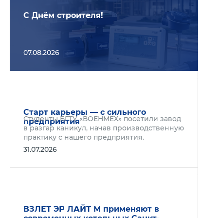
С Днём строителя!
07.08.2026
Подр
Старт карьеры — с сильного
Студенты БГТУ «ВОЕНМЕХ» посетили завод
предприятия
в разгар каникул, начав производственную
практику с нашего предприятия.
31.07.2026
Подр
ВЗЛЕТ ЭР ЛАЙТ М применяют в