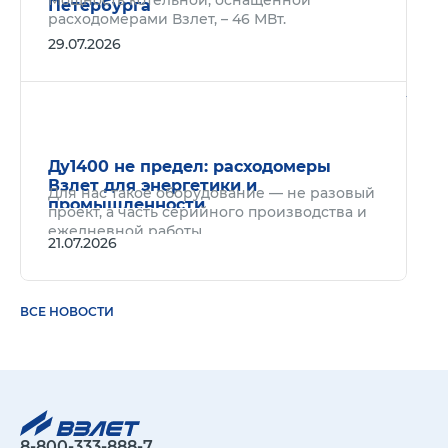
Мощность котельной, оснащённой
Петербурга
расходомерами Взлет, – 46 МВт.
29.07.2026
Подр
Ду1400 не предел: расходомеры
Взлет для энергетики и
Для нас такое оборудование — не разовый
промышленности
проект, а часть серийного производства и
ежедневной работы.
21.07.2026
ВСЕ НОВОСТИ
8-800-333-888-7