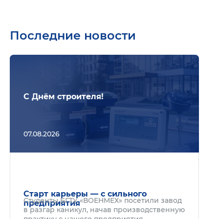
Последние новости
Подр
С Днём строителя!
07.08.2026
Подр
Старт карьеры — с сильного
Студенты БГТУ «ВОЕНМЕХ» посетили завод
предприятия
в разгар каникул, начав производственную