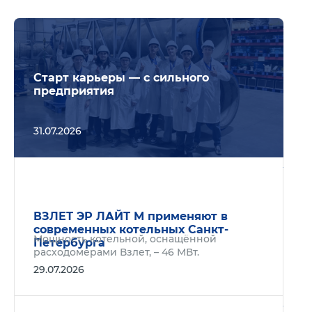
Подр
Старт карьеры — с сильного
предприятия
31.07.2026
Подр
ВЗЛЕТ ЭР ЛАЙТ М применяют в
современных котельных Санкт-
Мощность котельной, оснащённой
Петербурга
расходомерами Взлет, – 46 МВт.
29.07.2026
Подр