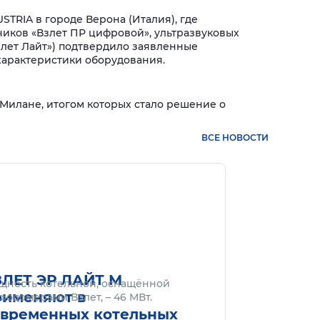
TRIA в городе Верона (Италия), где
иков «Взлет ПР цифровой», ультразвуковых
злет Лайт») подтвердило заявленные
характеристики оборудования.
 Милане, итогом которых стало решение о
ВСЕ НОВОСТИ
нее
Подробнее
ЗЛЕТ ЭР ЛАЙТ М
щность котельной, оснащённой
рименяют в
ходомерами Взлет, – 46 МВт.
овременных котельных