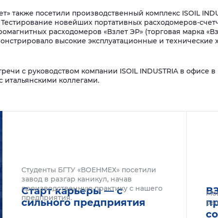
т» также посетили производственный комплекс ISOIL INDUS
. Тестирование новейших портативных расходомеров-счетч
тромагнитных расходомеров «Взлет ЭР» (торговая марка «В
онстрировало высокие эксплуатационные и технические 
речи с руководством компании ISOIL INDUSTRIA в офисе в
 итальянскими коллегами.
Подробнее
Подроб
Студенты БГТУ «ВОЕНМЕХ» посетили
завод в разгар каникул, начав
производственную практику с нашего
Старт карьеры — с
В
Мо
предприятия.
сильного предприятия
п
рас
с