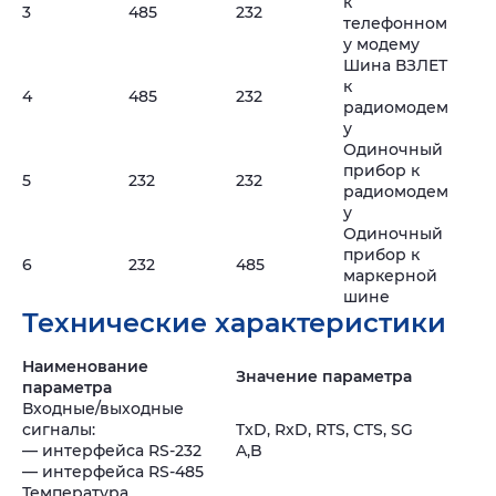
к
3
485
232
телефонном
у модему
Шина ВЗЛЕТ
к
4
485
232
радиомодем
у
Одиночный
прибор к
5
232
232
радиомодем
у
Одиночный
прибор к
6
232
485
маркерной
шине
Технические характеристики
Наименование
Значение параметра
параметра
Входные/выходные
сигналы:
TxD, RxD, RTS, CTS, SG
— интерфейса RS-232
A,B
— интерфейса RS-485
Температура