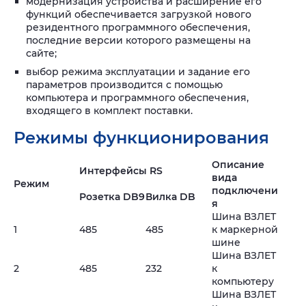
модернизация устройства и расширение его
функций обеспечивается загрузкой нового
резидентного программного обеспечения,
последние версии которого размещены на
сайте;
выбор режима эксплуатации и задание его
параметров производится с помощью
компьютера и программного обеспечения,
входящего в комплект поставки.
Режимы функционирования
Описание
Интерфейсы RS
вида
Режим
подключени
Розетка DB9
Вилка DB
я
Шина ВЗЛЕТ
1
485
485
к маркерной
шине
Шина ВЗЛЕТ
2
485
232
к
компьютеру
Шина ВЗЛЕТ