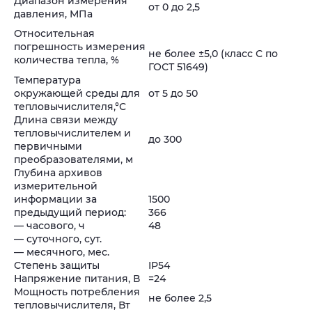
Диапазон измерения
от 0 до 2,5
давления, МПа
Относительная
погрешность измерения
не более ±5,0 (класс С по
количества тепла, %
ГОСТ 51649)
Температура
окружающей среды для
от 5 до 50
тепловычислителя,°С
Длина связи между
тепловычислителем и
до 300
первичными
преобразователями, м
Глубина архивов
измерительной
информации за
1500
предыдущий период:
366
— часового, ч
48
— суточного, сут.
— месячного, мес.
Степень защиты
IP54
Напряжение питания, В
=24
Мощность потребления
не более 2,5
тепловычислителя, Вт