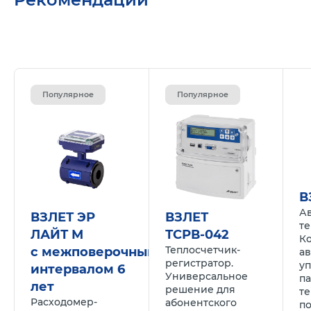
Популярное
Популярное
В
А
ВЗЛЕТ ЭР
ВЗЛЕТ
те
ЛАЙТ М
ТСРВ-042
К
Теплосчетчик-
с межповерочным
а
регистратор.
у
интервалом 6
Универсальное
п
лет
решение для
те
Расходомер-
абонентского
по