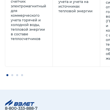
счетчик
учета и учета на
с
электромагнитный
источниках
от
для
тепловой энергии
г
коммерческого
в
учета горячей и
(Г
холодной воды,
и
тепловой энергии
к
в составе
с
теплосчетчиков
о
т
п
о
ж
8-800-333-888-7