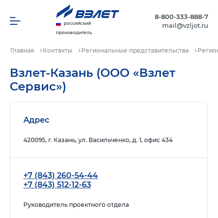
8-800-333-888-7
российский
mail@vzljot.ru
производитель
Главная
Контакты
Региональные представительства
Регио
Взлет-Казань (ООО «Взлет
Сервис»)
Адрес
420095, г. Казань, ул. Васильченко, д. 1, офис 434
+7 (843) 260-54-44
+7 (843) 512-12-63
Руководитель проектного отдела