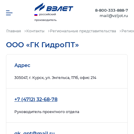
8-800-333-888-7
российский
mail@vzljot.ru
производитель
Главная
Контакты
Региональные представительства
Регио
ООО «ГК ГидроПТ»
Адрес
305047, г. Курск, ул. Энгельса, 171б, офис 214
+7 (4712) 32-68-78
Руководитель проектного отдела
gk_gpt@mail.ru