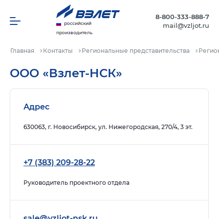
8-800-333-888-7
российский
mail@vzljot.ru
производитель
Главная
Контакты
Региональные представительства
Регио
ООО «Взлет-НСК»
Адрес
630063, г. Новосибирск, ул. Нижегородская, 270/4, 3 эт.
+7 (383) 209-28-22
Руководитель проектного отдела
sale@vzljot-nsk.ru