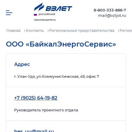
8-800-333-888-7
российский
mail@vzljot.ru
производитель
Главная
Контакты
Региональные представительства
Регио
ООО «БайкалЭнергоСервис»
Адрес
г. Улан-Удэ, ул.Коммунистическая, 49, офис 7
+7 (9025) 64-19-82
Руководитель проектного отдела
bes_uu@mail.ru