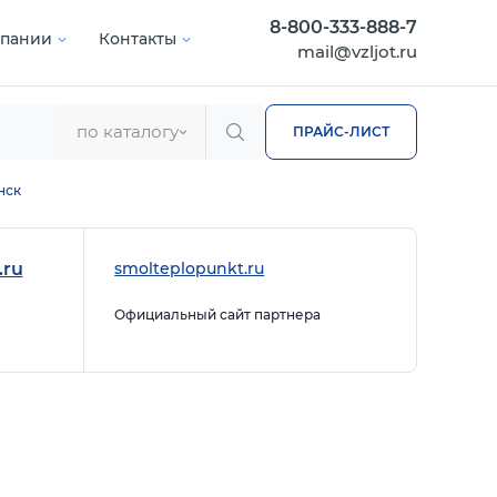
8-800-333-888-7
мпании
Контакты
mail@vzljot.ru
по каталогу
ПРАЙС-ЛИСТ
нск
.ru
smolteplopunkt.ru
Официальный сайт партнера