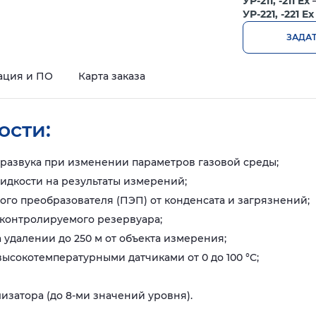
УР-211, -211 Ex
—
УР-221, -221 Ex
ЗАДА
ация и ПО
Карта заказа
ости:
тразвука при изменении параметров газовой среды;
идкости на результаты измерений;
го преобразователя (ПЭП) от конденсата и загрязнений;
контролируемого резервуара;
удалении до 250 м от объекта измерения;
высокотемпературными датчиками от 0 до 100 °C;
изатора (до 8-ми значений уровня).