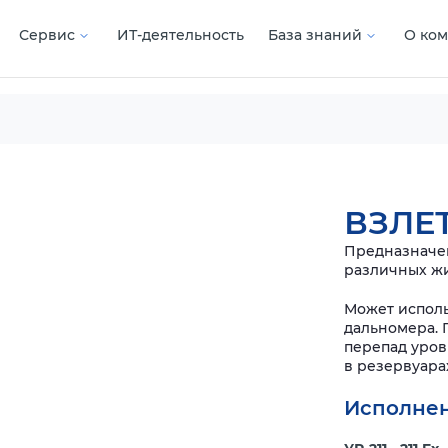
Сервис
ИТ-деятельность
База знаний
О ко
ВЗЛЕТ
Предназначен
различных жи
Может исполь
дальномера. 
перепад уров
в резервуара
Исполнен