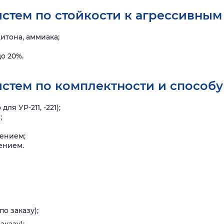
стем по стойкости к агрессивным
цитона, аммиака;
о 20%.
стем по комплектности и способу
ля УР-211, -221);
;
ением;
ением.
о заказу);