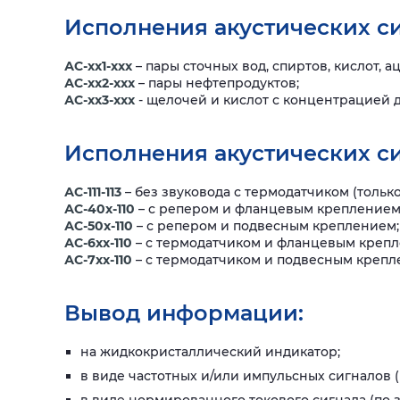
Исполнения акустических си
АС-хх1-ххх
– пары сточных вод, спиртов, кислот, а
АС-хх2-ххх
– пары нефтепродуктов;
АС-хх3-ххх
- щелочей и кислот с концентрацией д
Исполнения акустических си
АС-111-113
– без звуковода с термодатчиком (только д
АС-40х-110
– с репером и фланцевым креплением
АС-50х-110
– с репером и подвесным креплением;
АС-6хх-110
– с термодатчиком и фланцевым крепл
АС-7хх-110
– с термодатчиком и подвесным крепл
Вывод информации:
на жидкокристаллический индикатор;
в виде частотных и/или импульсных сигналов (п