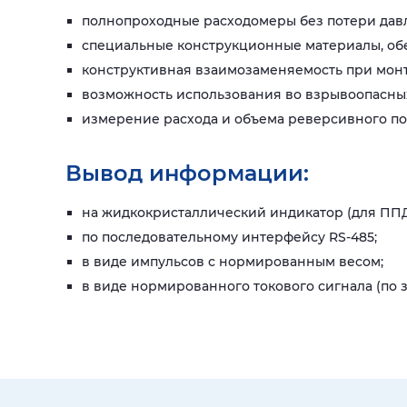
полнопроходные расходомеры без потери давл
специальные конструкционные материалы, обе
конструктивная взаимозаменяемость при мон
возможность использования во взрывоопасных
измерение расхода и объема реверсивного пото
Вывод информации:
на жидкокристаллический индикатор (для ППД-
по последовательному интерфейсу RS-485;
в виде импульсов с нормированным весом;
в виде нормированного токового сигнала (по з