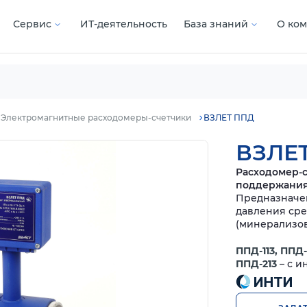
Сервис
ИТ-деятельность
База знаний
О ко
Электромагнитные расходомеры-счетчики
ВЗЛЕТ ППД
ВЗЛЕ
Расходомер-с
поддержания
Предназначен
давления сре
(минерализов
ППД-113, ППД
ППД-213
– с и