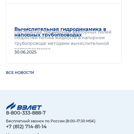
Подр
Вычислительная гидродинамика в
Построение трехмерных векторных полей
напорных трубопроводах
скоростей потока жидкости в напорном
трубопроводе методами вычислительной
гидродинамики.
30.06.2025
ВСЕ НОВОСТИ
8-800-333-888-7
Бесплатный звонок по России (8:00–17:30 MSK)
+7 (812) 714-81-14